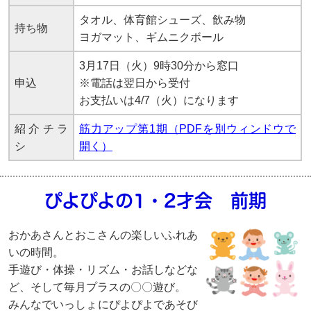
タオル、体育館シューズ、飲み物
持ち物
ヨガマット、ギムニクボール
3月17日（火）9時30分から窓口
申込
※電話は翌日から受付
お支払いは4/7（火）になります
紹介チラ
筋力アップ第1期（PDFを別ウィンドウで
シ
開く）
ぴよぴよの1・2才会 前期
おかあさんとおこさんの楽しいふれあ
いの時間。
手遊び・体操・リズム・お話しなどな
ど、そして毎月プラスの〇〇遊び。
みんなでいっしょにぴよぴよであそび