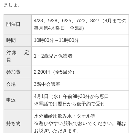
ましょ。
4/23、5/28、6/25、7/23、8/27（8月までの
開催日
毎月第4木曜日 全5回）
時間
10時00分～11時00分
対象 定
1・2歳児と保護者
員
参加費
2,200円（全5回分）
会場
3階中会議室
4月1日（水）午前9時30分から窓口
申込
※電話では翌日から仮予約で受付
水分補給用飲み水・タオル等
持ち物
※遊びやすい服装でおいでください。靴は
お脱ぎいただきます。