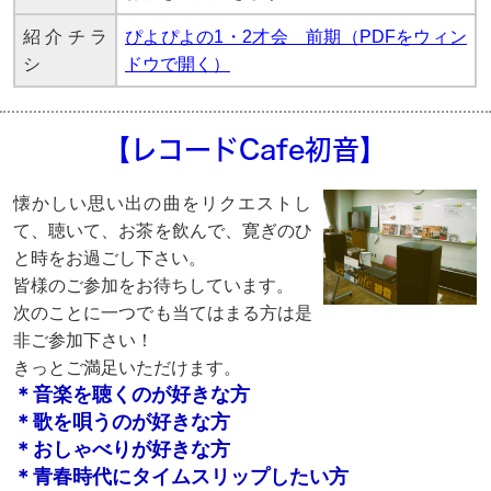
紹介チラ
ぴよぴよの1・2才会 前期（PDFをウィン
シ
ドウで開く）
【レコードCafe初音】
懐かしい思い出の曲をリクエストし
て、聴いて、お茶を飲んで、寛ぎのひ
と時をお過ごし下さい。
皆様のご参加をお待ちしています。
次のことに一つでも当てはまる方は是
非ご参加下さい！
きっとご満足いただけます。
＊音楽を聴くのが好きな方
＊歌を唄うのが好きな方
＊おしゃべりが好きな方
＊青春時代にタイムスリップしたい方