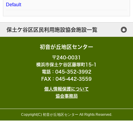
Default
保土ケ谷区区民利用施設協会施設一覧
保土ケ谷公会堂
初音が丘地区センター
横浜市ほどがや地区センター
〒240-0031
横浜市保土ケ谷区藤塚町15-1
横浜市西谷地区センター
電話：045-352-3992
FAX：045-442-3559
横浜市初音が丘地区センター
個人情報保護について
横浜市今井地区センター
協会事務局
桜ケ丘コミュニティハウス
Copyright(C) 初音が丘地区センター All Rights Reserved.
上菅田笹の丘コミュニティハウス
川島町公園こどもログハウス